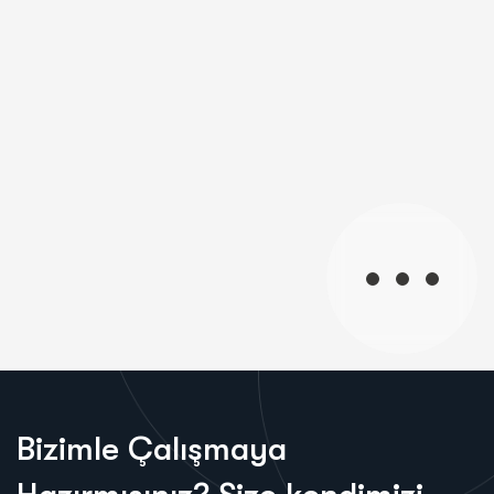
B
i
z
i
m
l
e
Ç
a
l
ı
ş
m
a
y
a