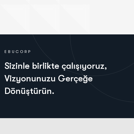
EBUCORP
S
i
z
i
n
l
e
b
i
r
l
i
k
t
e
ç
a
l
ı
ş
ı
y
o
r
u
z
,
V
i
z
y
o
n
u
n
u
z
u
G
e
r
ç
e
ğ
e
D
ö
n
ü
ş
t
ü
r
ü
n
.