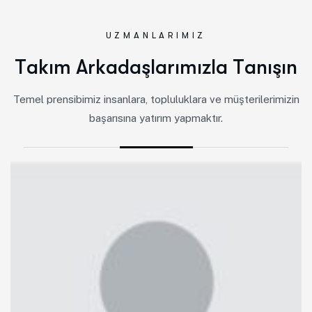
UZMANLARIMIZ
T
a
k
ı
m
A
r
k
a
d
a
ş
l
a
r
ı
m
ı
z
l
a
T
a
n
ı
ş
ı
n
Temel prensibimiz insanlara, topluluklara ve müşterilerimizin
başarısına yatırım yapmaktır.