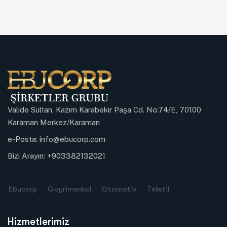
Valide Sultan, Kazım Karabekir Paşa Cd. No:74/E, 70100
Karaman Merkez/Karaman
e-Posta:
info@ebucorp.com
Bizi Arayın:
+903382132021
Ebucorp
Gayrimenkul
Otomotiv
Tekstil
Hizmetlerimiz