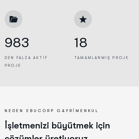
983
18
DEN FALZA
AKTIF
TAMAMLANMIŞ
PROJE
PROJE
NEDEN EBUCORP GAYRIMENKUL
İ
ş
l
e
t
m
e
n
i
z
i
b
ü
y
ü
t
m
e
k
i
ç
i
n
ç
ö
z
ü
m
l
e
r
ü
r
e
t
i
y
o
r
u
z
.