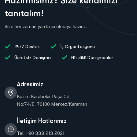
H
a
z
ı
r
m
ı
s
ı
n
ı
z
?
S
i
z
e
k
e
n
d
i
m
i
z
i
t
a
n
ı
t
a
l
ı
m
!
Size her zaman yardımcı olmaya hazırız.
24/7 Destek
İş Oryantasyonu
Ücretsiz Danışma
Nitelikli Danışmanlar
Adresimiz
Kazım Karabekir Paşa Cd.
No:74/E, 70100 Merkez/Karaman
İletişim Hatlarımız
Tel: +90 338 213 2021